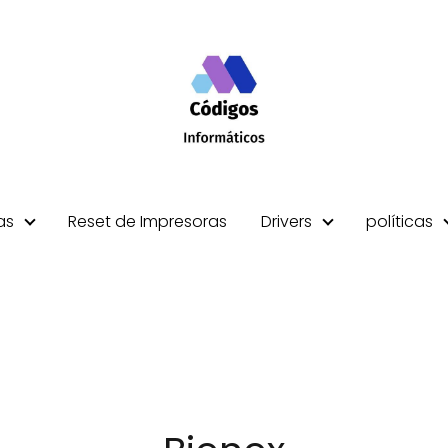
as
Reset de Impresoras
Drivers
políticas