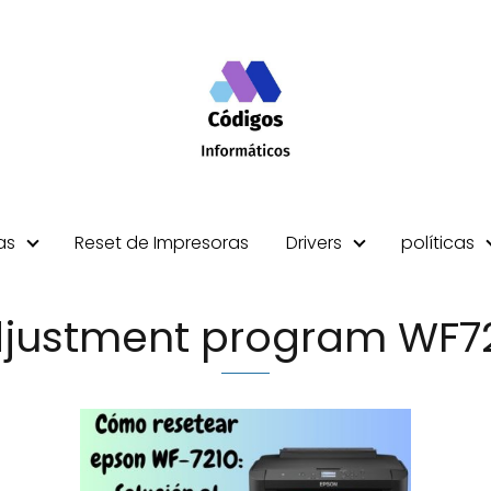
as
Reset de Impresoras
Drivers
políticas
justment program WF7