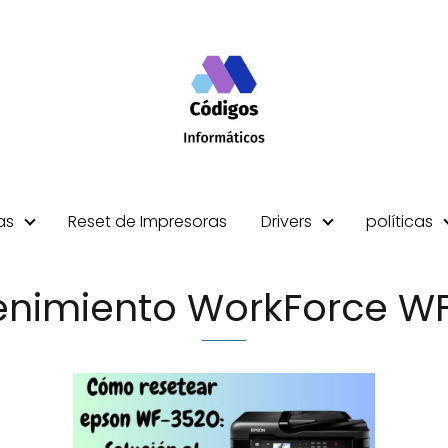
as
Reset de Impresoras
Drivers
políticas
nimiento WorkForce W