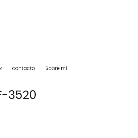
contacto
Sobre mí
F-3520