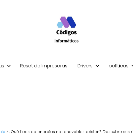
as
Reset de Impresoras
Drivers
políticas
gía
¿Qué tipos de energías no renovables existen? Descubre sus r