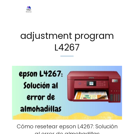
adjustment program
L4267
Cómo resetear epson L4267: Solución
al error de almohadillas