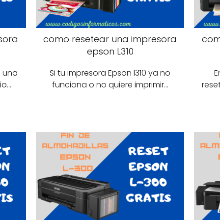
sora
como resetear una impresora
com
epson L310
o una
Si tu impresora Epson l310 ya no
E
io…
funciona o no quiere imprimir…
rese