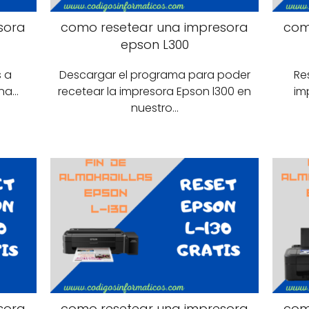
sora
como resetear una impresora
com
epson L300
s a
Descargar el programa para poder
Re
una…
recetear la impresora Epson l300 en
im
nuestro…
sora
como resetear una impresora
com