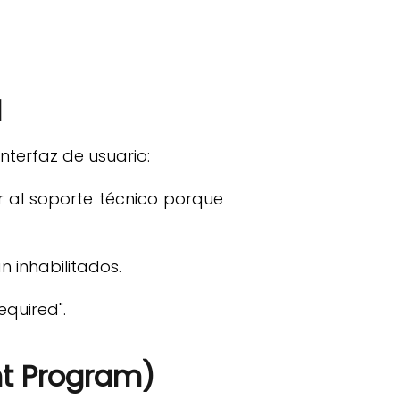
1
nterfaz de usuario:
ar al soporte técnico porque
 inhabilitados.
equired".
nt Program)