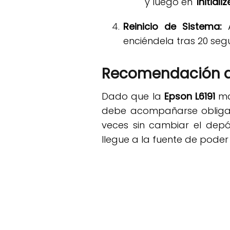
y luego en
'Initializ
Reinicio de Sistema:
A
enciéndela tras 20 seg
Recomendación d
Dado que la
Epson L6191
man
debe acompañarse obligato
veces sin cambiar el depós
llegue a la fuente de poder