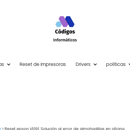
as
Reset de Impresoras
Drivers
políticas
r
Reset epson L6191: Solución al error de almohadillas en oficina